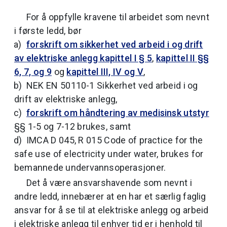
For å oppfylle kravene til arbeidet som nevnt
i første ledd, bør
forskrift om sikkerhet ved arbeid i og drift
av elektriske anlegg kapittel I § 5
,
kapittel II §§
6, 7, og 9
og
kapittel III, IV og V
,
NEK EN 50110-1 Sikkerhet ved arbeid i og
drift av elektriske anlegg,
forskrift om håndtering av medisinsk utstyr
§§ 1-5 og 7-12 brukes, samt
IMCA D 045, R 015 Code of practice for the
safe use of electricity under water, brukes for
bemannede undervannsoperasjoner.
Det å være ansvarshavende som nevnt i
andre ledd, innebærer at en har et særlig faglig
ansvar for å se til at elektriske anlegg og arbeid
i elektriske anlegg til enhver tid er i henhold til