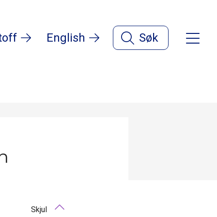
toff
English
Søk
n
Skjul