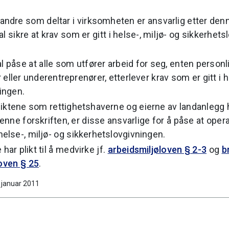
andre som deltar i virksomheten er ansvarlig etter denn
l sikre at krav som er gitt i helse-, miljø- og sikkerhetsl
 påse at alle som utfører arbeid for seg, enten personli
eller underentreprenører, etterlever krav som er gitt i h
ingen.
e pliktene som rettighetshaverne og eierne av landanlegg 
nne forskriften, er disse ansvarlige for å påse at opera
 helse-, miljø- og sikkerhetslovgivningen.
har plikt til å medvirke jf.
arbeidsmiljøloven § 2-3
og
b
oven § 25
.
. januar 2011