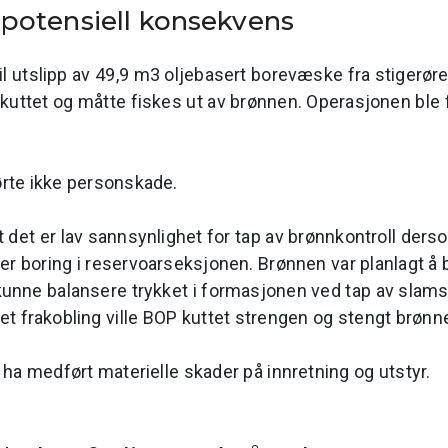
g potensiell konsekvens
l utslipp av 49,9 m3 oljebasert borevæske fra stigerøret 
kuttet og måtte fiskes ut av brønnen. Operasjonen ble
te ikke personskade.
at det er lav sannsynlighet for tap av brønnkontroll de
r boring i reservoarseksjonen. Brønnen var planlagt å
ne balansere trykket i formasjonen ved tap av slamsøy
siktet frakobling ville BOP kuttet strengen og stengt brønn
a medført materielle skader på innretning og utstyr.