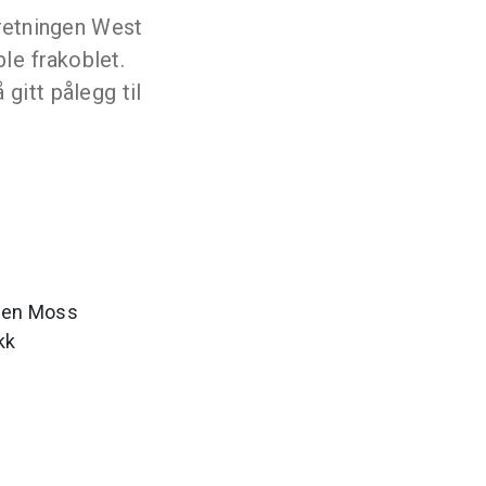
nretningen West
le frakoblet.
 gitt pålegg til
ypen Moss
kk