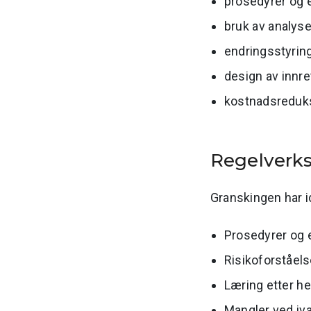
prosedyrer og e
bruk av analyse
endringsstyrin
design av innr
kostnadsreduks
Regelver
Granskingen har id
Prosedyrer og 
Risikoforståels
Læring etter he
Mangler ved iv