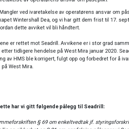
 Mangler ved ivaretakelse av operatørens ansvar om påse
apet Wintershall Dea, og vi har gitt dem frist til 17. 
ordan dette avviket vil bli håndtert.
kene er rettet mot Seadrill. Avvikene er i stor grad sa
k etter tidligere hendelse på West Mira januar 2020. Sea
ring av HMS ble korrigert, fulgt opp og forbedret for å iva
e på West Mira.
tte har vi gitt følgende pålegg til Seadrill:
meforskriften § 69 om enkeltvedtak jf. styringsforskr