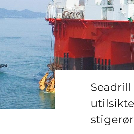
Seadrill
utilsikt
stigerø