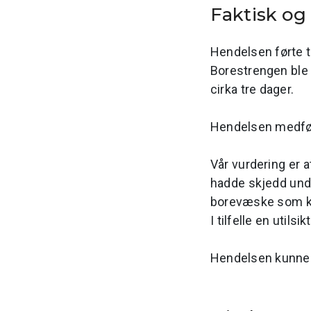
Faktisk o
Hendelsen førte ti
Borestrengen ble 
cirka tre dager.
Hendelsen medfør
Vår vurdering er 
hadde skjedd unde
borevæske som kun
I tilfelle en util
Hendelsen kunne h