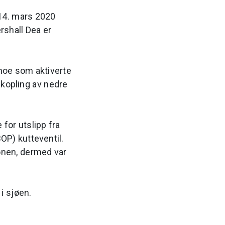
 14. mars 2020
rshall Dea er
noe som aktiverte
akopling av nedre
for utslipp fra
BOP) kutteventil.
onen, dermed var
i sjøen.