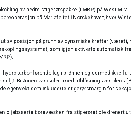
rakobling av nedre stigerørspakke (LMRP) på West Mira
boreoperasjon på Mariafeltet i Norskehavet, hvor Winte
ut av posisjon på grunn av dynamiske krefter (været), 
rakoplingssystemet, som igjen aktiverte automatisk fr
LMRP).
 i hydrokarbonførende lag i brønnen og dermed ikke fare 
re miljø. Brønnen var isolert med utblåsningsventilens (
e egenvekt som inkluderte stigerørsmargin for seksj
.
n oljebaserte borevæsken fra stigerøret ble drenert ut 