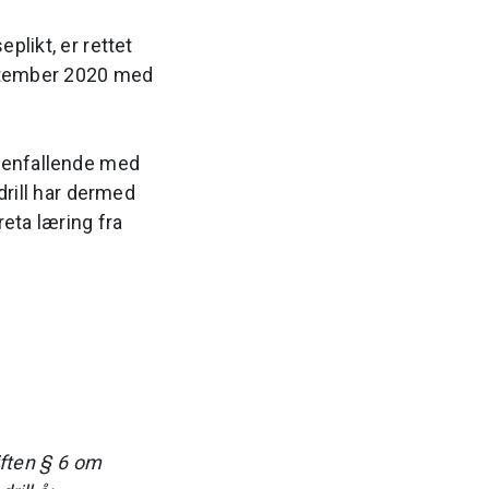
plikt, er rettet
september 2020 med
mmenfallende med
drill har dermed
reta læring fra
iften § 6 om