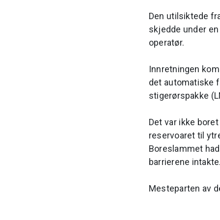
Den utilsiktede f
skjedde under en 
operatør.
Innretningen kom 
det automatiske f
stigerørspakke (
Det var ikke boret
reservoaret til yt
Boreslammet hadd
barrierene intakte
Mesteparten av de