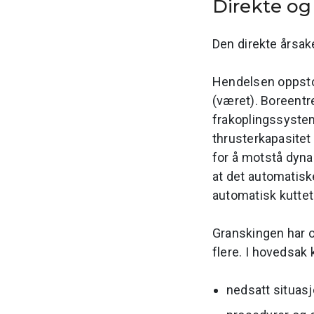
Direkte o
Den direkte årsak
Hendelsen oppsto
(været). Boreentr
frakoplingssystem
thrusterkapasitet 
for å motstå dyna
at det automatisk
automatisk kuttet
Granskingen har o
flere. I hovedsak k
nedsatt situasj