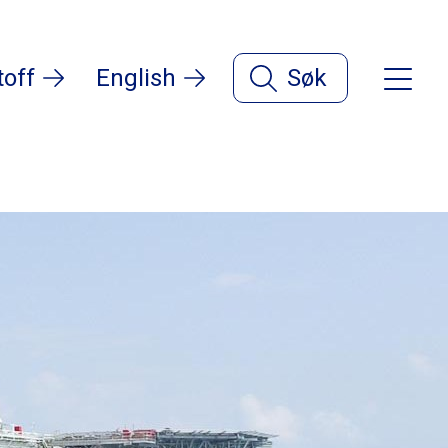
toff
English
Søk