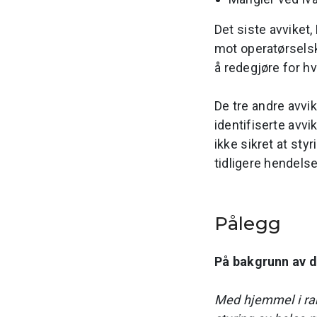
Det siste avviket,
mot operatørselsk
å redegjøre for hv
De tre andre avvi
identifiserte avvi
ikke sikret at sty
tidligere hendels
Pålegg
På bakgrunn av de
Med hjemmel i ram