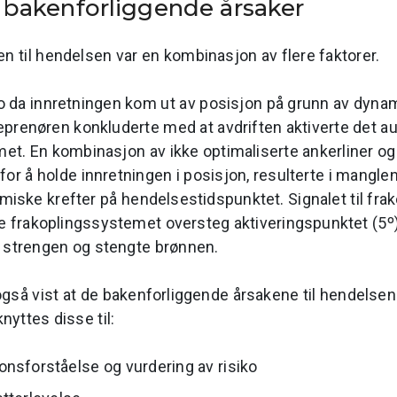
g bakenforliggende årsaker
en til hendelsen var en kombinasjon av flere faktorer.
 da innretningen kom ut av posisjon på grunn av dynam
eprenøren konkluderte med at avdriften aktiverte det a
et. En kombinasjon av ikke optimaliserte ankerliner og 
for å holde innretningen i posisjon, resulterte i mangle
miske krefter på hendelsestidspunktet. Signalet til fra
e frakoplingssystemet oversteg aktiveringspunktet (5º
 strengen og stengte brønnen.
gså vist at de bakenforliggende årsakene til hendelsen
nyttes disse til:
onsforståelse og vurdering av risiko