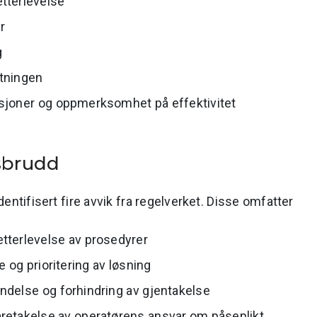
tterlevelse
r
g
etningen
joner og oppmerksomhet på effektivitet
ksbrudd
entifisert fire avvik fra regelverket. Disse omfatter
etterlevelse av prosedyrer
e og prioritering av løsning
ndelse og forhindring av gjentakelse
aretakelse av operatørens ansvar om påseplikt