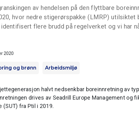
 granskingen av hendelsen på den flyttbare borein
020, hvor nedre stigerørspakke (LMRP) utilsiktet b
identifisert flere brudd på regelverket og vi har nå
er 2020
oring og brønn
Arbeidsmiljø
jettegenerasjon halvt nedsenkbar boreinnretning av t
nretningen drives av Seadrill Europe Management og fi
(SUT) fra Ptil i 2019.