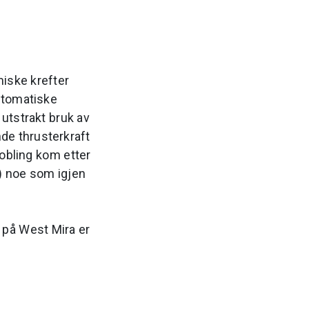
iske krefter
utomatiske
utstrakt bruk av
nde thrusterkraft
kobling kom etter
) noe som igjen
 på West Mira er