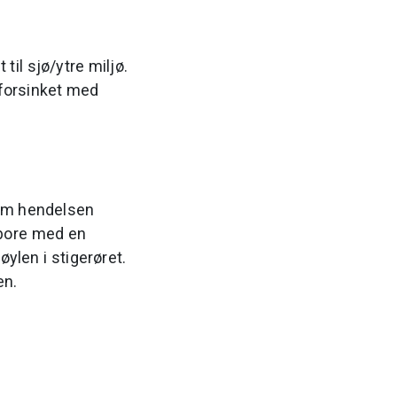
til sjø/ytre miljø.
 forsinket med
rsom hendelsen
 bore med en
len i stigerøret.
en.