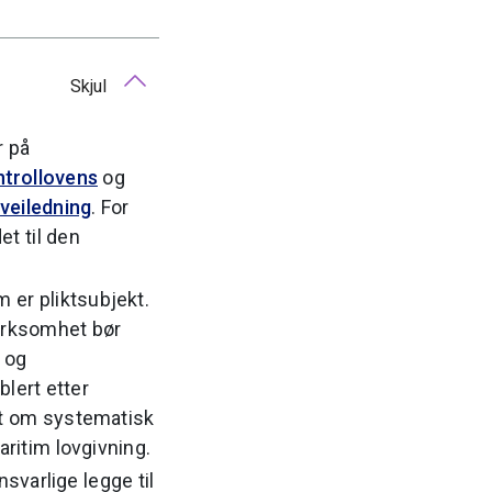
Skjul
r på
trollovens
og
d
veiledning
. For
t til den
 er pliktsubjekt.
virksomhet bør
- og
lert etter
ft om systematisk
aritim lovgivning.
svarlige legge til