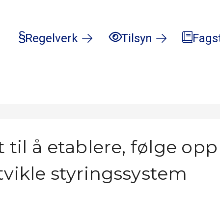
Regelverk
Tilsyn
Fags
kt til å etablere, følge op
tvikle styringssystem