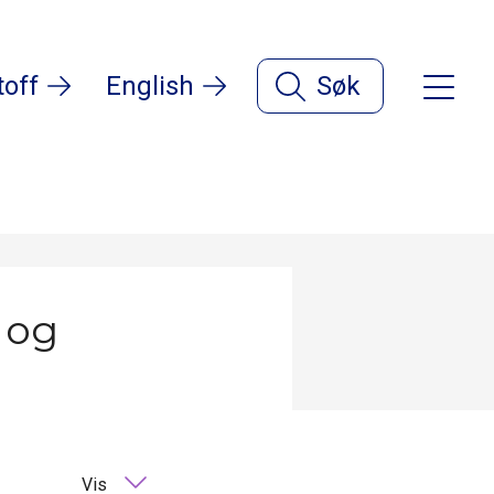
toff
English
Søk
p og
Vis