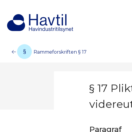
Rammeforskriften § 17
§ 17 Pli
videreu
Paragraf