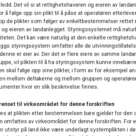
 ledd. Det vil si at rettighetshaveren og eieren av landa
å følge opp sin plikt til å påse at operatøren etterlever 
 opp de plikter som følger av enkeltbestemmelser rettet
 og eieren av landanlegget. Styringssystemet må naturl
iteten. Det kan være naturlig at den enkelte rettighetsh
eggs styringssystem omfatter alle de utvinningstillatel
g denne er eier av. Der det er flere eiere av samme landa
uppe, vil plikten til å ha styringssystem kunne innebær
n skal følge opp sine plikter, i form av for eksempel an
en mellom deltakerne og mellom gruppen og operatøren
kumenter hvor en slik beskrivelse finnes.
renset til virkeområdet for denne forskriften
es at plikten etter bestemmelsen bare gjelder for den 
omfattes av virkeområdet for denne forskriften. For 
er utstyr på land ikke være underlagt systemplikten i de