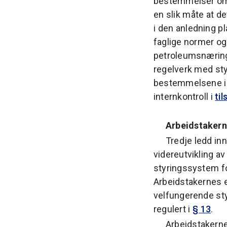
bestemmelser om p
en slik måte at d
i den anledning p
faglige normer og 
petroleumsnæringe
regelverk med st
bestemmelsene 
internkontroll i
ti
Arbeidstakern
Tredje ledd in
videreutvikling a
styringssystem fo
Arbeidstakernes e
velfungerende sty
regulert i
§ 13
.
Arbeidstakernes