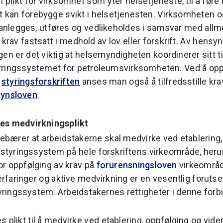
likt for virksomhet som yter helsetjeneste, til å føre i
et kan forebygge svikt i helsetjenesten. Virksomheten o
lanlegges, utføres og vedlikeholdes i samsvar med allm
krav fastsatt i medhold av lov eller forskrift. Av hensyn 
n er det viktig at helsemyndigheten koordinerer sitt til
yringssystemet for petroleumsvirksomheten. Ved å opp
i
styringsforskriften
anses man også å tilfredsstille krav
lsynsloven
.
es medvirkningsplikt
nebærer at arbeidstakerne skal medvirke ved etablering,
v styringssystem på hele forskriftens virkeområde, her
r oppfølging av krav på
forurensningsloven
virkeområd
rfaringer og aktive medvirkning er en vesentlig forutset
ringssystem. Arbeidstakernes rettigheter i denne forb
 plikt til å medvirke ved etablering, oppfølging og vider