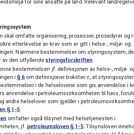
beidsmiljø for sine ansatte på land. Relevant landregelver
tyringssystem
 skal omfatte organisering, prosesser, prosedyrer og 
ikre etterlevelse av krav som er gitt i helse-, miljø- og
ningen. Nærmere bestemmelser om styringssystem, de
r av den utfyllende
styringsforskriften
.
denne bestemmelsen jf. definisjonen av helse-, miljø- o
ingen i
§ 6
om definisjoner bokstav c, at styringssyst
bestemmelser i de helselovene som gis anvendelse i k
rs anvendelse i petroleumsvirksomheten til havs, forut
g andre helselover som gjelder i petroleumsvirksomh
en § 1-5
.
ven
omfatter også tilsynet med helsetjenesten i
mheten, jf.
petroleumsloven § 1-5
. Tilsynsloven inneho