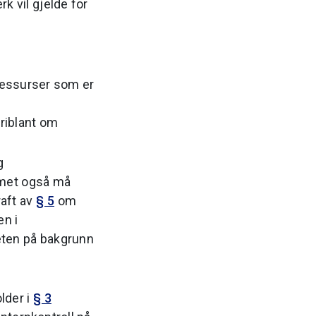
k vil gjelde for
ressurser som er
riblant om
g
emet også må
raft av
§ 5
om
en i
eten på bakgrunn
lder i
§ 3