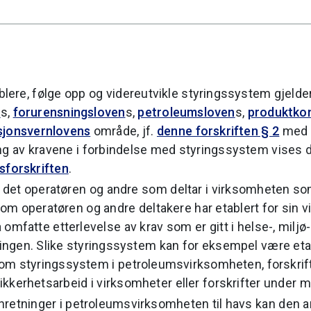
tablere, følge opp og videreutvikle styringssystem gjelde
n
s,
forurensningsloven
s,
petroleumsloven
s,
produktkon
sjonsvernlovens
område, jf.
denne forskriften § 2
me
ing av kravene i forbindelse med styringssystem vises de
sforskriften
.
er det operatøren og andre som deltar i virksomheten som
m operatøren og andre deltakere har etablert for sin 
å omfatte etterlevelse av krav som er gitt i helse-, miljø
ingen. Slike styringssystem kan for eksempel være etab
ft om styringssystem i petroleumsvirksomheten, forskri
sikkerhetsarbeid i virksomheter eller forskrifter under m
nnretninger i petroleumsvirksomheten til havs kan den an