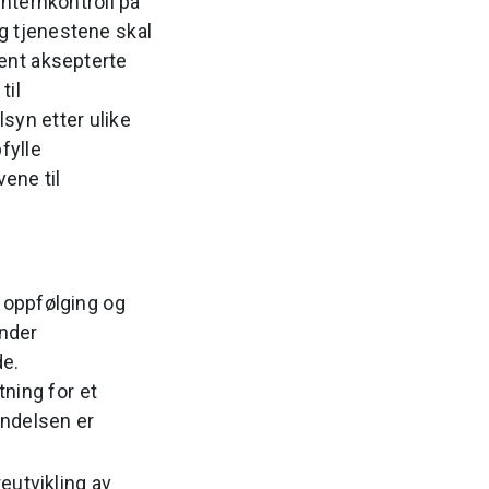
nternkontroll på
g tjenestene skal
ent aksepterte
til
syn etter ulike
fylle
ene til
 oppfølging og
under
e.
ning for et
indelsen er
eutvikling av