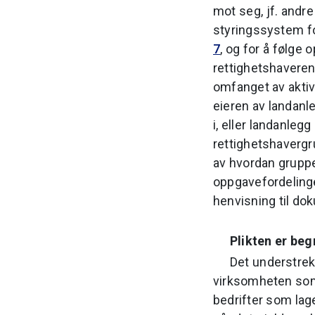
mot seg, jf. andre
styringssystem for 
7
, og for å følge
rettighetshaveren
omfanget av aktiv
eieren av landanl
i, eller landanleg
rettighetshavergr
av hvordan gruppe
oppgavefordeling
henvisning til do
Plikten er beg
Det understrek
virksomheten som 
bedrifter som lag