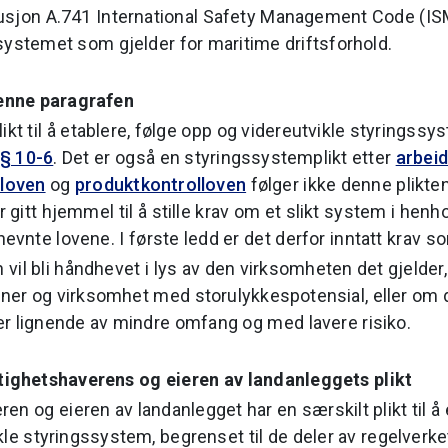
usjon A.741 International Safety Management Code (IS
systemet som gjelder for maritime driftsforhold.
enne paragrafen
likt til å etablere, følge opp og videreutvikle styringssy
§ 10-6
. Det er også en styringssystemplikt etter
arbeid
sloven
og
produktkontrolloven
følger ikke denne plikten
 gitt hjemmel til å stille krav om et slikt system i hen
nevnte lovene. I første ledd er det derfor inntatt krav s
il bli håndhevet i lys av den virksomheten det gjelder,
ner og virksomhet med storulykkespotensial, eller om d
r lignende av mindre omfang og med lavere risiko.
tighetshaverens og eieren av landanleggets plikt
en og eieren av landanlegget har en særskilt plikt til å 
kle styringssystem, begrenset til de deler av regelverke