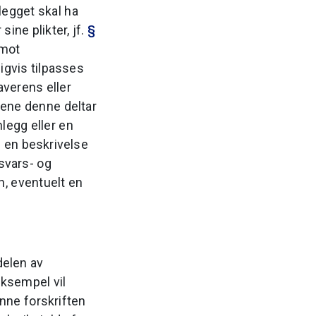
nlegget skal ha
sine plikter, jf.
§
 mot
igvis tilpasses
averens eller
sene denne deltar
nlegg eller en
e en beskrivelse
svars- og
, eventuelt en
delen av
eksempel vil
nne forskriften