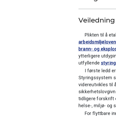
Veiledning
Plikten til å e
arbeidsmiljølove
brann- og eksplo
ytterligere utdyp
utfyllende
styring
I første ledd 
Styringssystem so
videreutvikles til 
sikkerhetslovgivn
tidligere forskri
helse-, miljø- og 
For flyttbare i