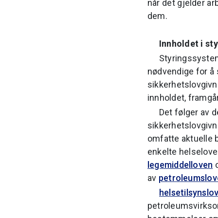
når det gjelder ar
dem.
Innholdet i s
Styringssystem
nødvendige for å s
sikkerhetslovgiv
innholdet, framgå
Det følger av 
sikkerhetslovgivn
omfatte aktuelle 
enkelte helselove
legemiddelloven
o
av
petroleumslov
helsetilsynslo
petroleumsvirkso