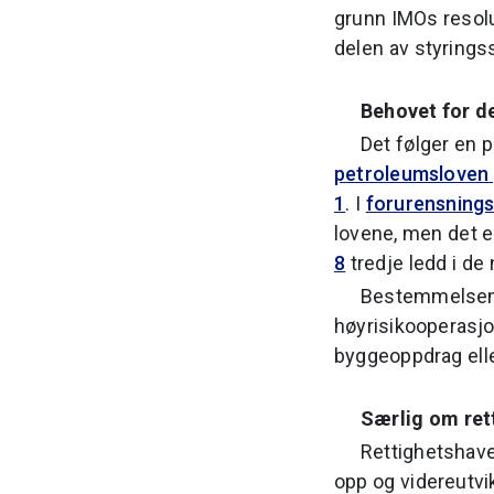
grunn IMOs resol
delen av styrings
Behovet for d
Det følger en p
petroleumsloven 
1
. I
forurensning
lovene, men det er
8
tredje ledd i de 
Bestemmelsen v
høyrisikooperasjo
byggeoppdrag elle
Særlig om ret
Rettighetshaver
opp og videreutvi