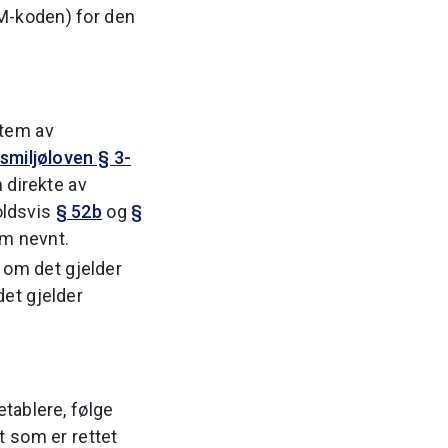
M-koden) for den
stem av
smiljøloven § 3-
 direkte av
holdsvis
§ 52b
og
§
om nevnt.
 om det gjelder
et gjelder
etablere, følge
t som er rettet