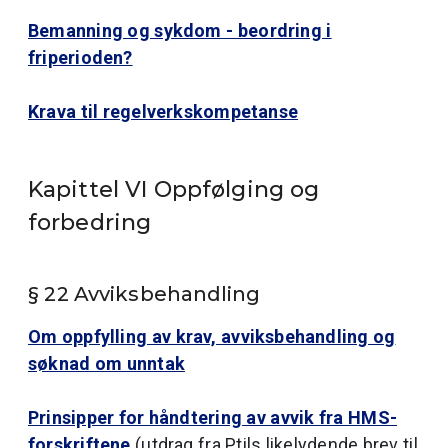
Bemanning og sykdom - beordring i
friperioden?
Krava til regelverkskompetanse
Kapittel VI Oppfølging og
forbedring
§ 22 Avviksbehandling
Om oppfylling av krav, avviksbehandling og
søknad om unntak
Prinsipper for håndtering av avvik fra HMS-
forskriftene
(utdrag fra Ptils likelydende brev til