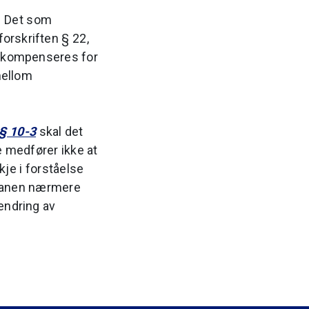
d. Det som
orskriften § 22,
og kompenseres for
mellom
§ 10-3
skal det
e medfører ikke at
je i forståelse
splanen nærmere
endring av