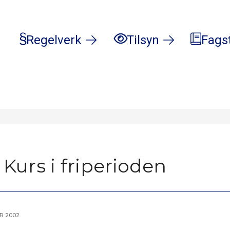
Regelverk
Tilsyn
Fags
2) Kurs i friperioden
r 2002