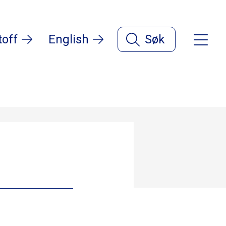
toff
English
Søk