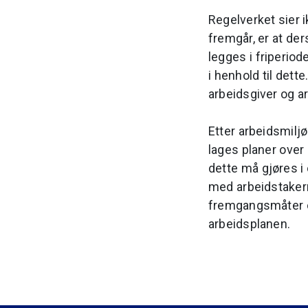
Regelverket sier i
fremgår, er at de
legges i friperio
i henhold til det
arbeidsgiver og a
Etter arbeidsmilj
lages planer over
dette må gjøres i
med arbeidstakern
fremgangsmåter og
arbeidsplanen.