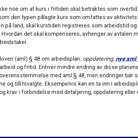
kke noe om at kurs i fritiden skal betraktes som overti
rsom den typen pålagte kurs som omfattes av aktivitetsf
den på land, skal kurstiden registreres som arbeidstid 
te. Hvordan det skal kompenseres, avhenger av avtalen 
rbeidstaker.
øloven (aml) § 48 om arbeidsplan:
oppdatering,
nye aml 
 arbeid og fritid. Enhver mindre endring av disse planen
 overensstemmelse med aml § 48, men endringer bør sk
e og tillitsvalgte. Eksempelvis kan en ta inn i arbeid
 krav i forbindelse med detaljering, oppdatering eller 