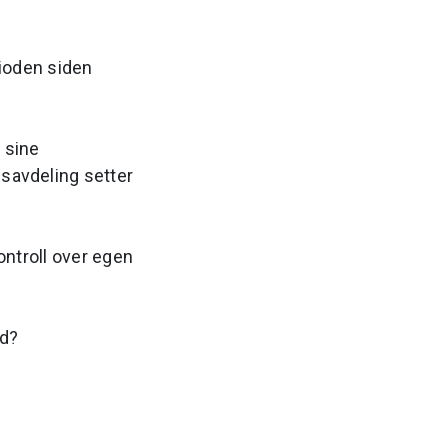
rioden siden
 sine
gsavdeling setter
kontroll over egen
id?