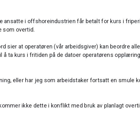
 ansatte i offshoreindustrien får betalt for kurs i fripe
e som overtid.
d sier at operatøren (vår arbeidsgiver) kan beordre alle
l å ta kurs i fritiden på de datoer operatørens opplærin
lkning, eller har jeg som arbeidstaker fortsatt en smule 
, kommer ikke dette i konflikt med bruk av planlagt overt