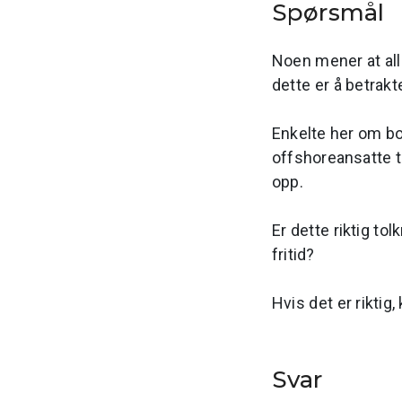
Spørsmål
Noen mener at alle
dette er å betrakt
Enkelte her om bor
offshoreansatte ti
opp.
Er dette riktig to
fritid?
Hvis det er riktig
Svar