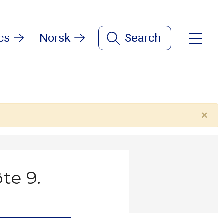
cs
Norsk
Search
×
te 9.