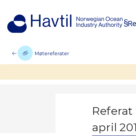
Re
Møtereferater
Referat
april 20