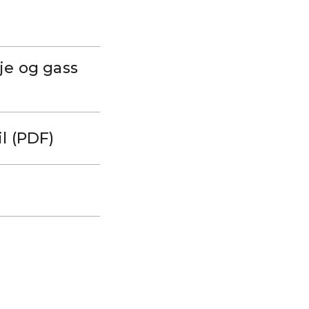
je og gass
l (PDF)