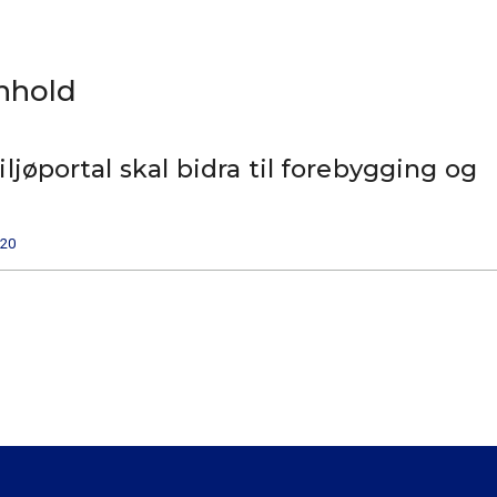
nnhold
ljøportal skal bidra til forebygging og
020