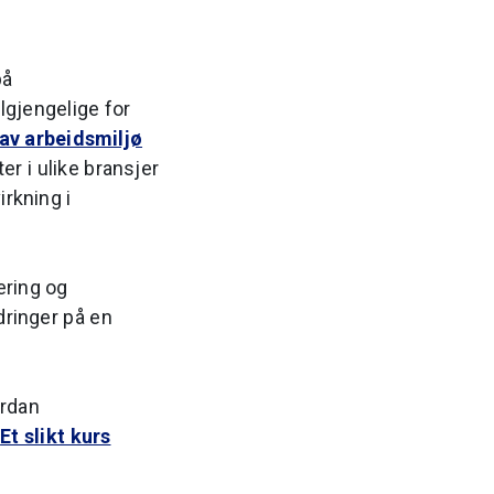
på
lgjengelige for
av arbeidsmiljø
er i ulike bransjer
irkning i
ering og
dringer på en
ordan
.
Et slikt kurs