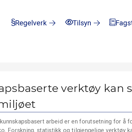
Regelverk
Tilsyn
Fags
psbaserte verktøy kan s
miljøet
kunnskapsbasert arbeid er en forutsetning for å 
ko. Forskning, statistikk og tilgjengelige verktøy k