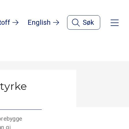
toff
English
Søk
tyrke
forebygge
an gi