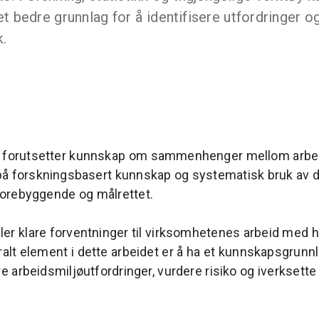
 bedre grunnlag for å identifisere utfordringer og
k.
ø forutsetter kunnskap om sammenhenger mellom arbeid,
 på forskningsbasert kunnskap og systematisk bruk av da
 forebyggende og målrettet.
ler klare forventninger til virksomhetenes arbeid med h
tralt element i dette arbeidet er å ha et kunnskapsgrunn
re arbeidsmiljøutfordringer, vurdere risiko og iverksette 