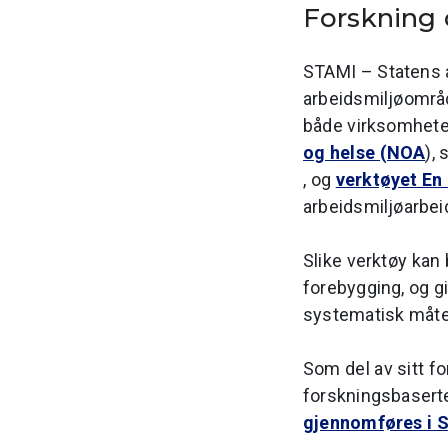
Forskning
STAMI – Statens a
arbeidsmiljøområde
både virksomhete
og helse (NOA
),
, og
verktøyet En
arbeidsmiljøarbei
Slike verktøy kan
forebygging, og g
systematisk måte
Som del av sitt f
forskningsbaserte
gjennomføres i S