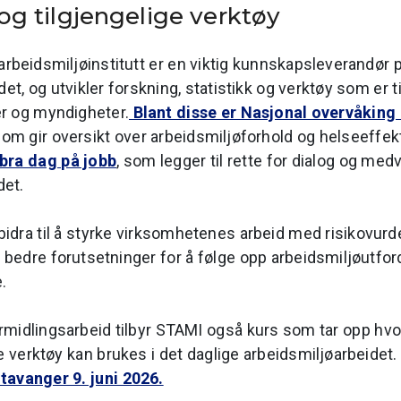
 og tilgjengelige verktøy
rbeidsmiljøinstitutt er en viktig kunnskapsleverandør 
t, og utvikler forskning, statistikk og verktøy som er ti
r og myndigheter.
Blant disse er Nasjonal overvåking 
 som gir oversikt over arbeidsmiljøforhold og helseeffekt
 bra dag på jobb
, som legger til rette for dialog og medv
det.
 bidra til å styrke virksomhetenes arbeid med risikovurd
i bedre forutsetninger for å følge opp arbeidsmiljøutfor
.
ormidlingsarbeid tilbyr STAMI også kurs som tar opp hv
 verktøy kan brukes i det daglige arbeidsmiljøarbeidet
tavanger 9. juni 2026.