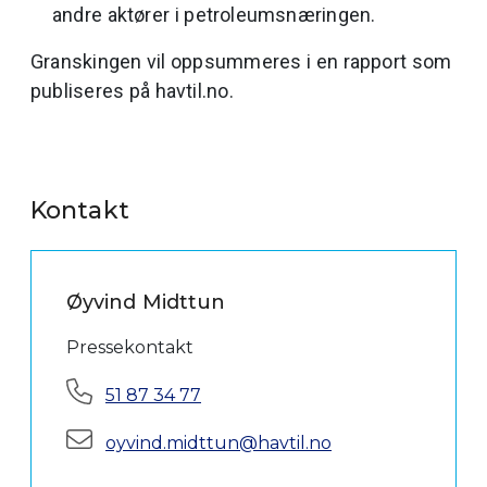
andre aktører i petroleumsnæringen.
Granskingen vil oppsummeres i en rapport som
publiseres på havtil.no.
Kontakt
Øyvind Midttun
Pressekontakt
Telefon:
51 87 34 77
E-post:
oyvind.midttun@havtil.no