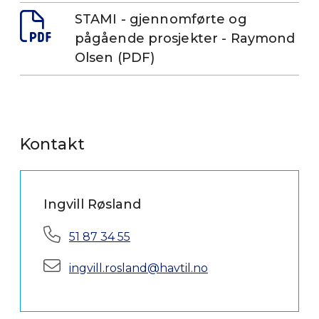
STAMI - gjennomførte og
pågående prosjekter - Raymond
Olsen (PDF)
Kontakt
Ingvill Røsland
Telefon:
51 87 34 55
E-post:
ingvill.rosland@havtil.no