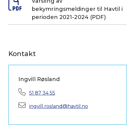
Varsling av
bekymringsmeldinger til Havtil i
perioden 2021-2024 (PDF)
Kontakt
Ingvill Røsland
Telefon:
51 87 34 55
E-post:
ingvill.rosland@havtil.no