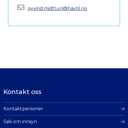
E-post:
oyvind.midttun@havtil.no
Kontakt oss
Kontaktpersoner
Søk om innsyn