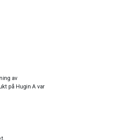
ning av
ukt på Hugin A var
t.