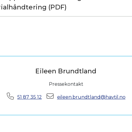
ialhåndtering (PDF)
Eileen Brundtland
Pressekontakt
Telefon:
E-post:
51 87 35 12
eileen.brundtland@havtil.no