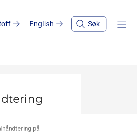
toff
English
Søk
ndtering
alhåndtering på