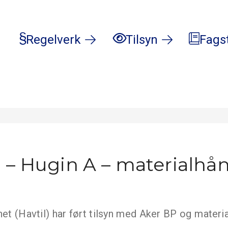
Regelverk
Tilsyn
Fags
 – Hugin A – materialhå
net (Havtil) har ført tilsyn med Aker BP og materi