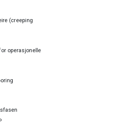
eire (creeping
for operasjonelle
oring
nsfasen
P