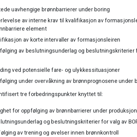
ede uavhengige brønnbarrierer under boring
levelse av interne krav til kvalifikasjon av formasjonsl
nnbarriere element
fikasjon av korte intervaller av formasjonsleiren
ølging av beslutningsunderlag og beslutningskriterier 
ing ved potensielle fare- og ulykkessituasjoner
ølging under overvåkning av brønnprognosene under b
ntifisert tre forbedringspunkter knyttet til:
ighet for oppfølging av brønnbarrierer under produksjo
lutningsunderlag og beslutningskriterier for valg av BO
ølging av trening og øvelser innen brønnkontroll