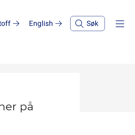
toff
English
Søk
ner på