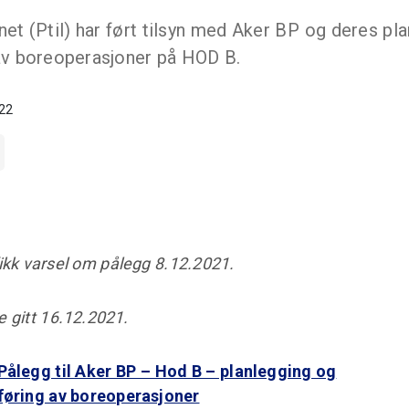
et (Ptil) har ført tilsyn med Aker BP og deres pl
av boreoperasjoner på HOD B.
022
ikk varsel om pålegg 8.12.2021.
e gitt 16.12.2021.
Pålegg til Aker BP – Hod B – planlegging og
øring av boreoperasjoner