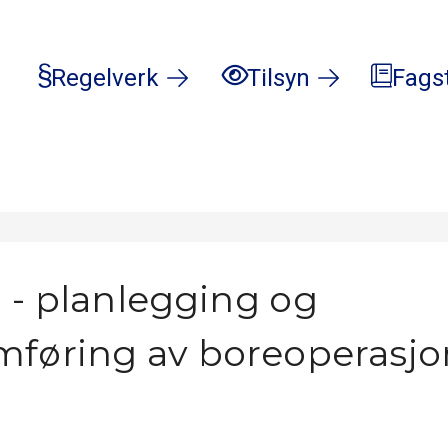
Regelverk
Tilsyn
Fags
 - planlegging og
føring av boreoperasjo