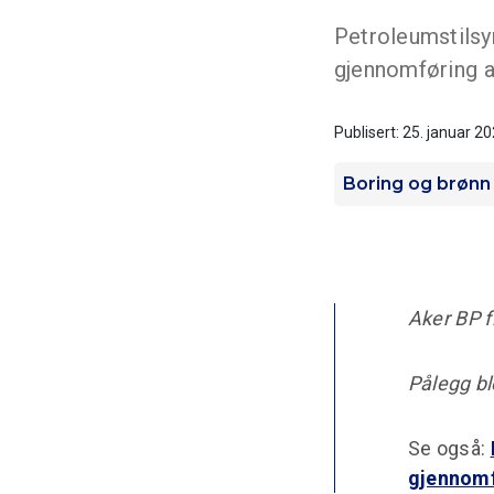
Petroleumstilsyn
gjennomføring 
Publisert: 25. januar 2
Boring og brønn
Aker BP f
Pålegg bl
Se også:
gjennomf