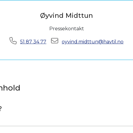
Øyvind Midttun
Pressekontakt
Telefon:
E-post:
51 87 34 77
oyvind.midttun@havtil.no
nnhold
?