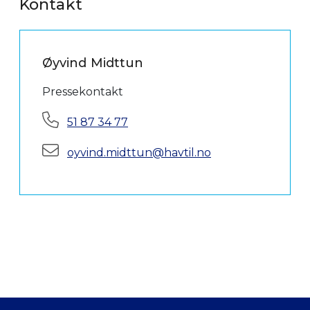
Kontakt
Øyvind Midttun
Pressekontakt
Telefon:
51 87 34 77
E-post:
oyvind.midttun@havtil.no