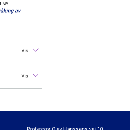
r av
våking av
Vis
Vis
Professor Olav Hanssens vei 10