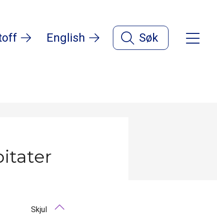
toff
English
Søk
itater
Skjul