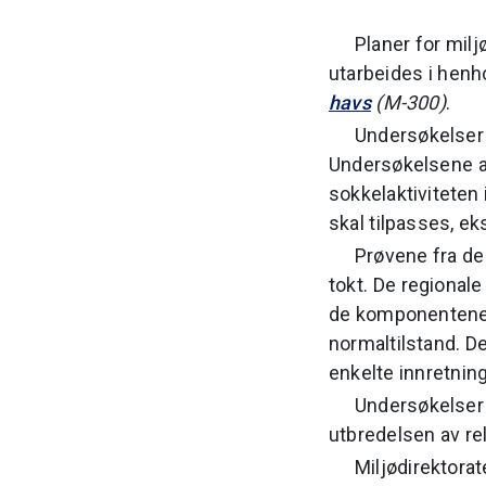
Planer for mil
utarbeides i henho
havs
(M-300)
.
Undersøkelser 
Undersøkelsene al
sokkelaktiviteten 
skal tilpasses, e
Prøvene fra de
tokt. De regional
de komponentene 
normaltilstand. D
enkelte innretnin
Undersøkelser 
utbredelsen av re
Miljødirektorat