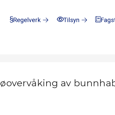
Regelverk
Tilsyn
Fags
ljøovervåking av bunnhab