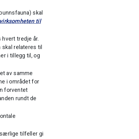
rdbunnsfauna)
skal
virksomheten til
hvert tredje år.
kal relateres til
i tillegg til, og
øpet av samme
ne i området for
n forventet
tanden rundt de
ontale
ærlige tilfeller gi