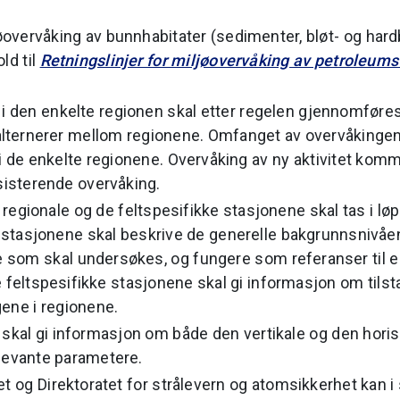
jøovervåking av bunnhabitater (sedimenter, bløt- og ha
ld til
Retningslinjer for miljøovervåking av petroleums
i den enkelte regionen skal etter regelen gjennomføres 
ternerer mellom regionene. Omfanget av overvåkingen s
i de enkelte regionene. Overvåking av ny aktivitet kommer 
ksisterende overvåking.
 regionale og de feltspesifikke stasjonene skal tas i l
e stasjonene skal beskrive de generelle bakgrunnsnivåe
som skal undersøkes, og fungere som referanser til e
e feltspesifikke stasjonene skal gi informasjon om tils
gene i regionene.
skal gi informasjon om både den vertikale og den horis
levante parametere.
et og Direktoratet for strålevern og atomsikkerhet kan i s