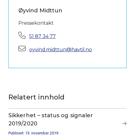
Øyvind Midttun
Pressekontakt
Telefon:
51 87 34 77
E-post:
oyvind.midttun@havtil.no
Relatert innhold
Sikkerhet – status og signaler
2019/2020
Publisert: 13. november 2019