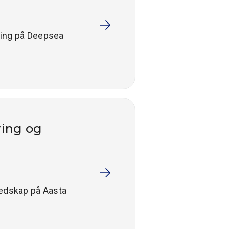
yring på Deepsea
ring og
eredskap på Aasta