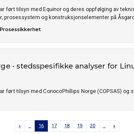
 har ført tilsyn med Equinor og deres oppfølging av tekn
 rør, prosessystem og konstruksjonselementer på Åsgard
Prosessikkerhet
e - stedsspesifikke analyser for Linu
 har ført tilsyn med ConocoPhillips Norge (COPSAS) og 
.
«
...
16
17
18
19
20
...
»