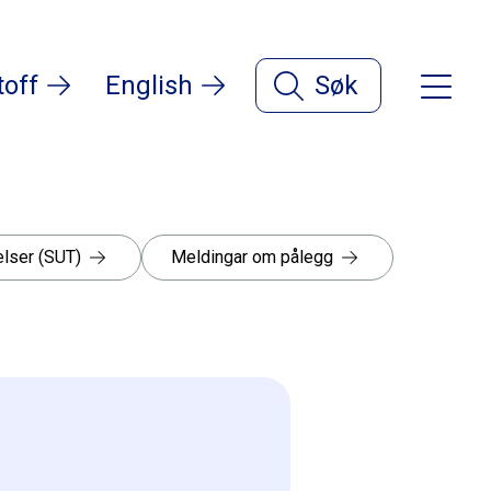
toff
English
Søk
lser (SUT)
Meldingar om pålegg