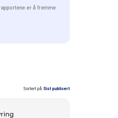
e rapportene er å fremme
Sortert på:
Sist publisert
yring