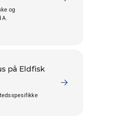
iske og
 A.
s på Eldfisk
stedsspesifikke