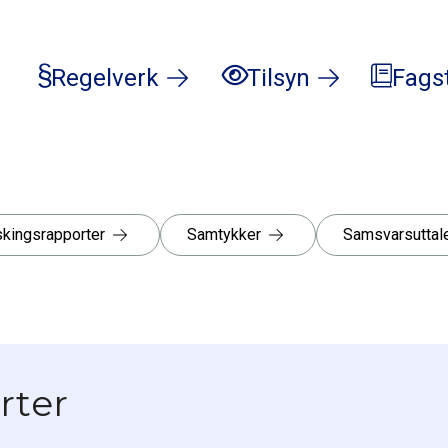
Regelverk
Tilsyn
Fags
skingsrapporter
Samtykker
Samsvarsuttale
rter