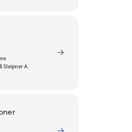
ære
 Sleipner A.
joner