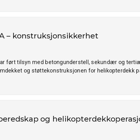
 A – konstruksjonsikkerhet
 har ført tilsyn med betongunderstell, sekundær og terti
rmdekket og støttekonstruksjonen for helikopterdekk på
- beredskap og helikopterdekkoperas