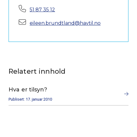
Telefon:
51 87 35 12
E-post:
eileen.brundtland@havtil.no
Relatert innhold
Hva er tilsyn?
Publisert: 17. januar 2010