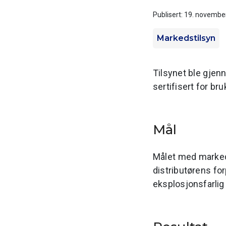
Publisert: 19. novembe
Markedstilsyn
Tilsynet ble gjen
sertifisert for br
Mål
Målet med markeds
distributørens for
eksplosjonsfarli