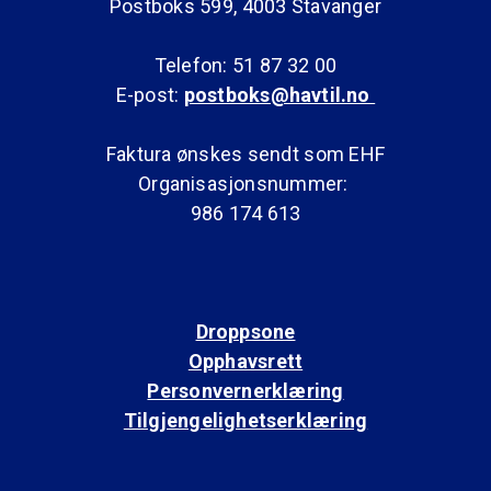
Postboks 599, 4003 Stavanger
Telefon: 51 87 32 00
E-post:
postboks@havtil.no
Faktura ønskes sendt som EHF
Organisasjonsnummer:
986 174 613
Droppsone
Opphavsrett
Personvernerklæring
Tilgjengelighetserklæring