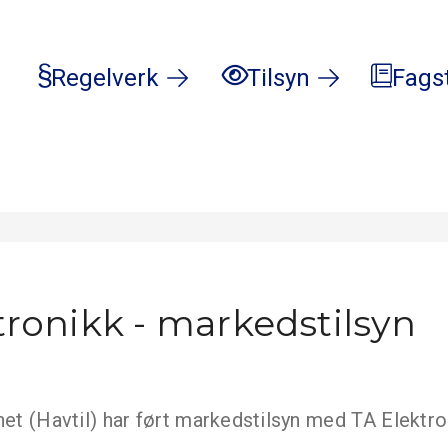
Regelverk
Tilsyn
Fags
tronikk - markedstilsyn
net (Havtil) har ført markedstilsyn med TA Elektro