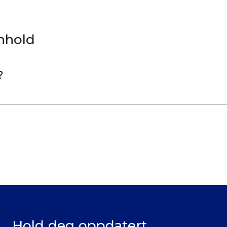
nnhold
?
Hold deg oppdatert