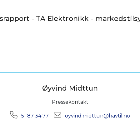
nsrapport - TA Elektronikk - markedstils
Øyvind Midttun
Pressekontakt
Telefon:
E-post:
51 87 34 77
oyvind.midttun@havtil.no