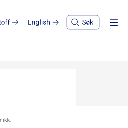
toff
English
Søk
nikk.