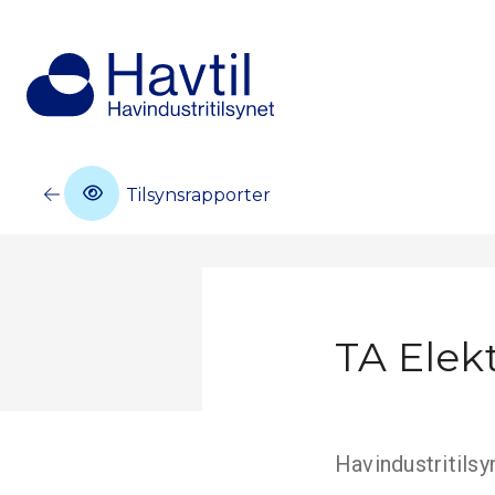
Tilsynsrapporter
TA Elek
Havindustritilsy