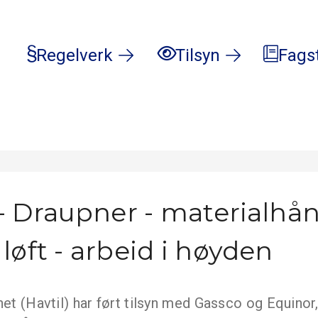
Regelverk
Tilsyn
Fags
- Draupner - materialhå
løft - arbeid i høyden
net (Havtil) har ført tilsyn med Gassco og Equinor