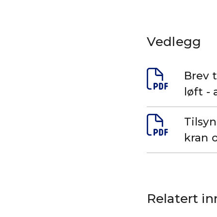
Vedlegg
Brev 
løft -
Tilsy
kran o
Relatert i