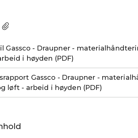
til Gassco - Draupner - materialhåndter
 arbeid i høyden (PDF)
nsrapport Gassco - Draupner - material
g løft - arbeid i høyden (PDF)
nnhold