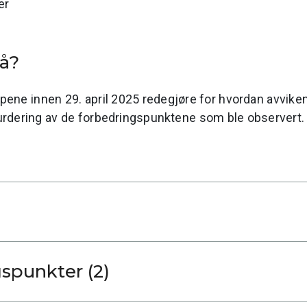
er
nå?
pene innen 29. april 2025 redegjøre for hvordan avvikene
urdering av de forbedringspunktene som ble observert.
Forbedringspunkter (2)