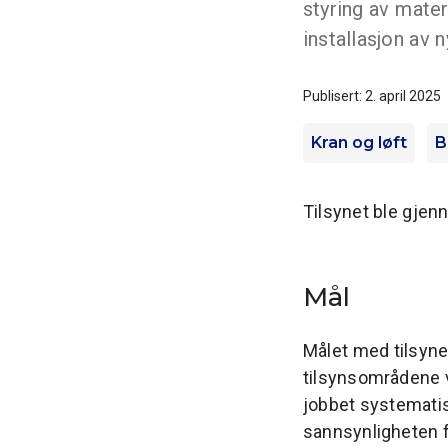
styring av mater
installasjon av 
Publisert: 2. april 2025
Kran og løft
B
Tilsynet ble gjenn
Mål
Målet med tilsynet
tilsynsområdene va
jobbet systematisk
sannsynligheten 