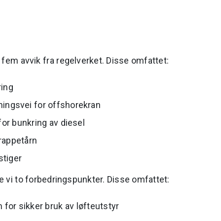
 fem avvik fra regelverket. Disse omfattet:
ring
ngsvei for offshorekran
or bunkring av diesel
trappetårn
stiger
te vi to forbedringspunkter. Disse omfattet:
for sikker bruk av løfteutstyr