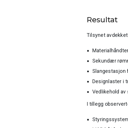
Resultat
Tilsynet avdekket
Materialhåndte
Sekundær rømni
Slangestasjon f
Designlaster i 
Vedlikehold av 
I tillegg observer
Styringssystem 