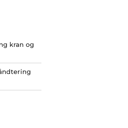
ing kran og
håndtering