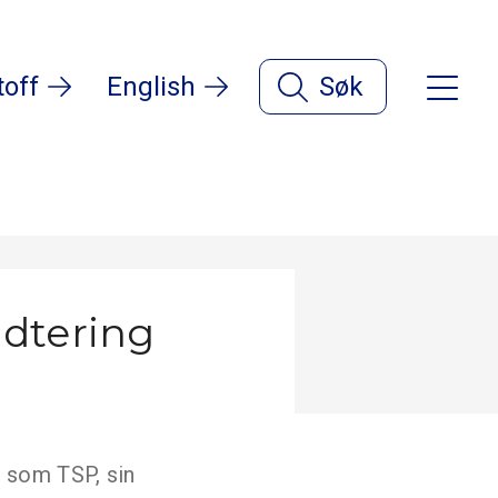
toff
English
Søk
ndtering
, som TSP, sin