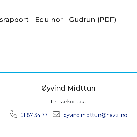
nsrapport - Equinor - Gudrun (PDF)
Øyvind Midttun
Pressekontakt
Telefon:
E-post:
51 87 34 77
oyvind.midttun@havtil.no