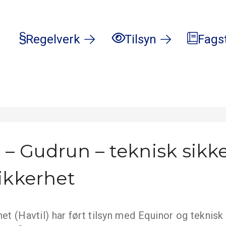
Regelverk
Tilsyn
Fags
 – Gudrun – teknisk sikk
ikkerhet
net (Havtil) har ført tilsyn med Equinor og teknisk