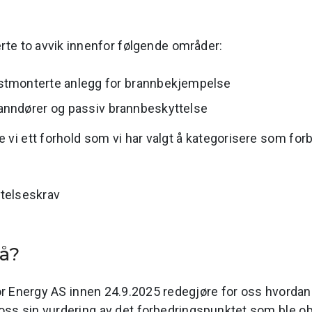
erte to avvik innenfor følgende områder:
stmonterte anlegg for brannbekjempelse
anndører og passiv brannbeskyttelse
te vi ett forhold som vi har valgt å kategorisere som fo
ytelseskrav
nå?
or Energy AS innen 24.9.2025 redegjøre for oss hvordan a
 oss sin vurdering av det forbedringspunktet som ble ob