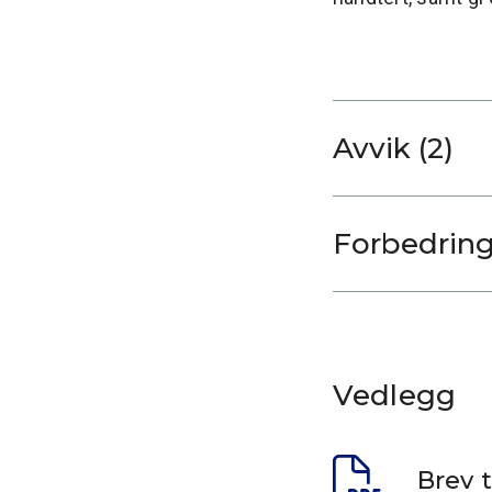
Avvik (2)
Vedlegg
Brev t