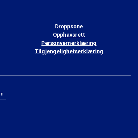
Droppsone
Opphavsrett
Personvernerklæring
Tilgjengelighetserklæring
am