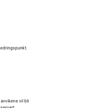
rbedringspunkt.
vvikene vil bli
servert.