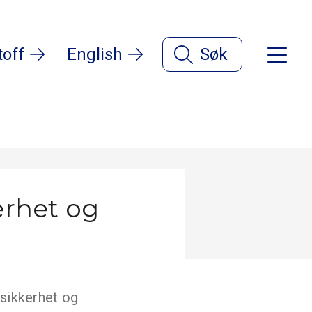
toff
English
Søk
erhet og
 sikkerhet og