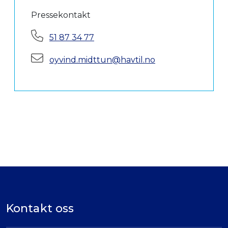
Pressekontakt
Telefon:
51 87 34 77
E-post:
oyvind.midttun@havtil.no
Kontakt oss