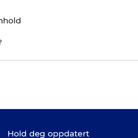
nnhold
?
Hold deg oppdatert