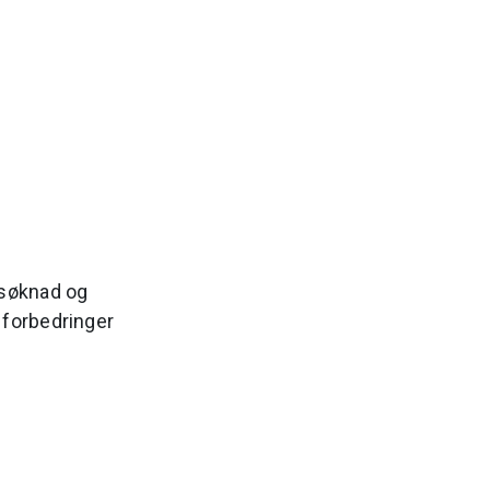
esøknad og
l forbedringer