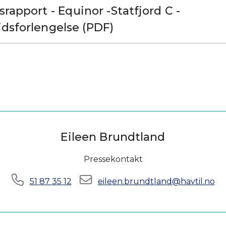
srapport - Equinor -Statfjord C -
idsforlengelse (PDF)
Eileen Brundtland
Pressekontakt
Telefon:
E-post:
51 87 35 12
eileen.brundtland@havtil.no