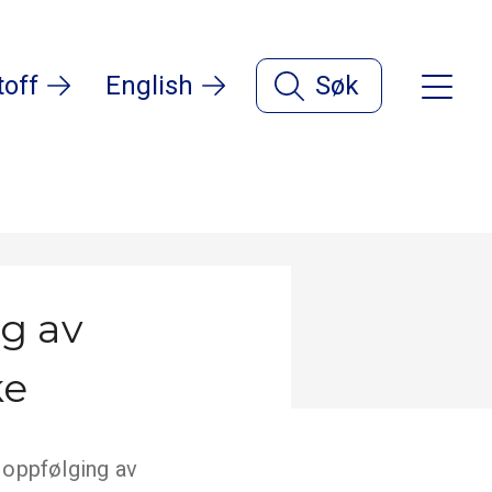
toff
English
Søk
ng av
ke
n oppfølging av