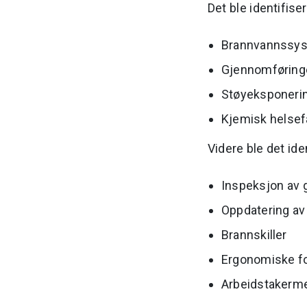
Det ble identifisert
Brannvannssy
Gjennomføringer
Støyeksponeri
Kjemisk helsef
Videre ble det ide
Inspeksjon av g
Oppdatering av
Brannskiller
Ergonomiske f
Arbeidstakerme