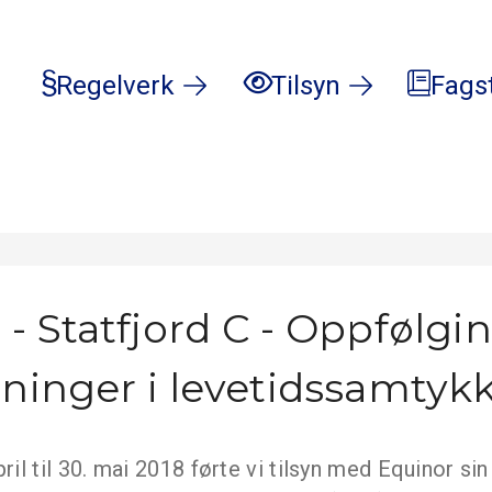
Regelverk
Tilsyn
Fags
- Statfjord C - Oppfølgi
tninger i levetidssamtyk
pril til 30. mai 2018 førte vi tilsyn med Equinor si