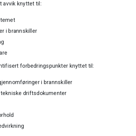
 avvik knyttet til:
stemet
 i brannskiller
ng
are
ntifisert forbedringspunkter knyttet til:
jennomføringer i brannskiller
 tekniske driftsdokumenter
orhold
dvirkning