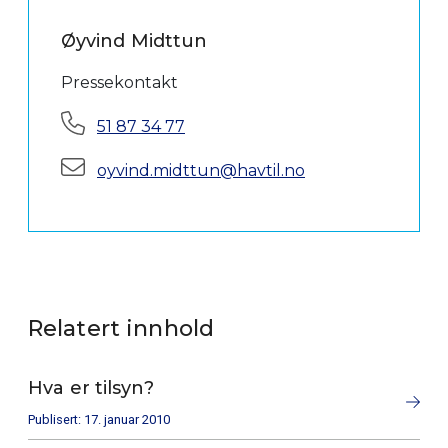
Øyvind Midttun
Pressekontakt
Telefon:
51 87 34 77
E-post:
oyvind.midttun@havtil.no
Relatert innhold
Hva er tilsyn?
Publisert: 17. januar 2010