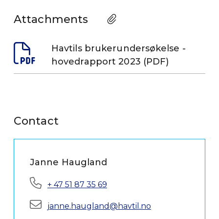
Attachments
Havtils brukerundersøkelse -
hovedrapport 2023 (PDF)
Contact
Janne Haugland
Phone:
+ 47 51 87 35 69
E-mail:
janne.haugland@havtil.no