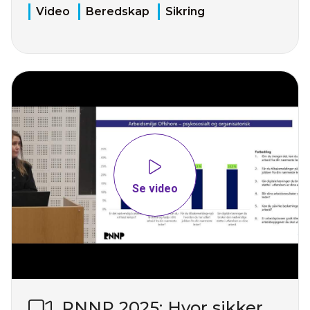
Video
Beredskap
Sikring
Se video
RNNP 2025: Hvor sikker