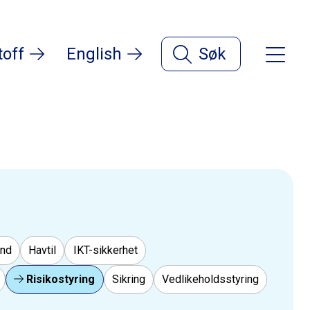
toff
English
Søk
ind
Havtil
IKT-sikkerhet
Risikostyring
Sikring
Vedlikeholdsstyring