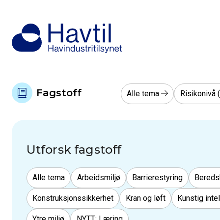
Fagstoff
Alle tema
Risikonivå
Utforsk fagstoff
Risikostyring
Alle tema
Arbeidsmiljø
Barrierestyring
Bereds
Konstruksjonssikkerhet
Kran og løft
Kunstig inte
Ytre miljø
NYTT: Læring