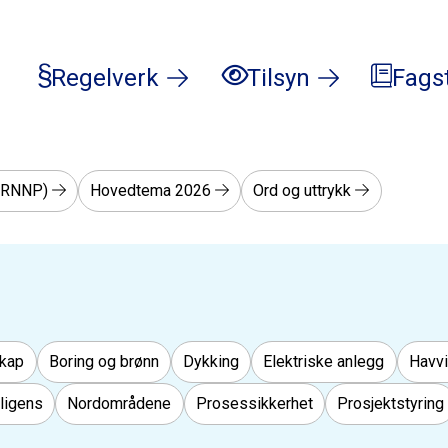
Regelverk
Tilsyn
Fags
 (RNNP)
Hovedtema 2026
Ord og uttrykk
kap
Boring og brønn
Dykking
Elektriske anlegg
Havv
lligens
Nordområdene
Prosessikkerhet
Prosjektstyring