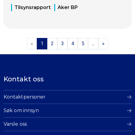
Tilsynsrapport
Aker BP
«
1
2
3
4
5
...
»
Kontakt oss
Kontaktpersoner
Søk om innsyn
Varsle oss