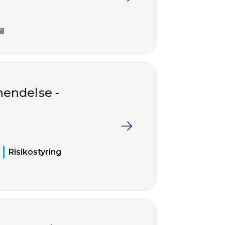
il
hendelse -
Risikostyring