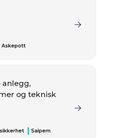
Askepott
e anlegg,
mer og teknisk
sikkerhet
Saipem