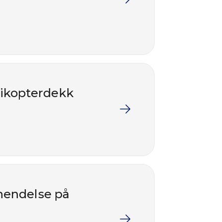
elikopterdekk
 hendelse på