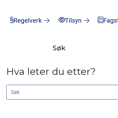
Regelverk
Tilsyn
Fags
Søk
Hva leter du etter?