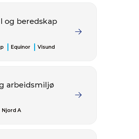
ll og beredskap
ap
Equinor
Visund
og arbeidsmiljø
Njord A