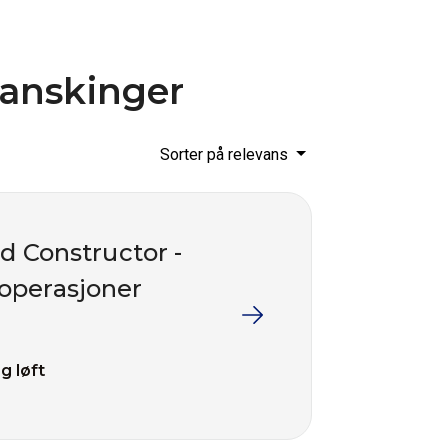
ranskinger
Sorter på relevans
nd Constructor -
teoperasjoner
g løft