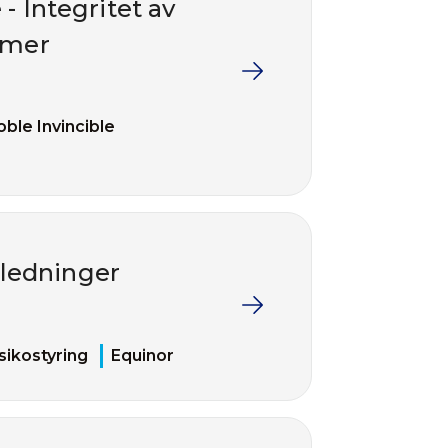
 - Integritet av
emer
ble Invincible
rledninger
sikostyring
Equinor