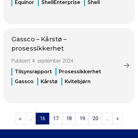
Equinor
ShellEnterprise
Shell
Gassco – Kårstø –
prosessikkerhet
Publisert:
4. september 2024
Tilsynsrapport
Prosessikkerhet
Gassco
Kårstø
Kvitebjørn
«
...
16
17
18
19
20
...
»