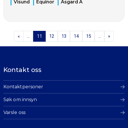
Visund
Equinor
Åsgard A
«
...
11
12
13
14
15
...
»
Kontakt oss
Kontaktpersoner
Søk om innsyn
Varsle oss