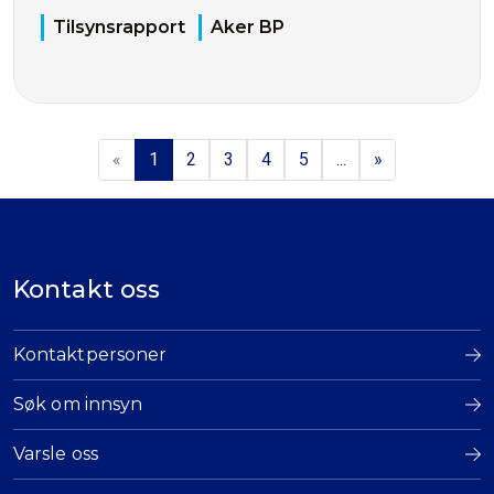
Tilsynsrapport
Aker BP
«
1
2
3
4
5
...
»
Kontakt oss
Kontaktpersoner
Søk om innsyn
Varsle oss