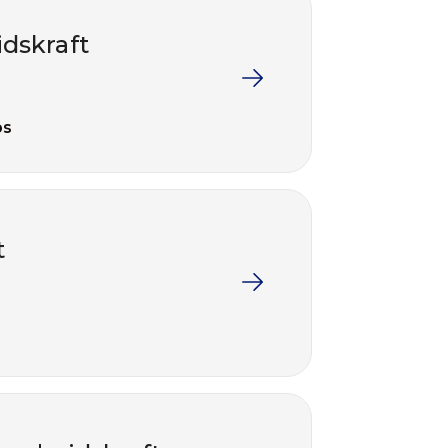
idskraft
ps
t