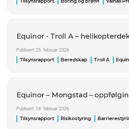
Tilsynsrapport
Boring og brønn
Valhall P
Equinor - Troll A – helikopterd
Publisert:
25. februar 2026
Tilsynsrapport
Beredskap
Troll A
Equin
Equinor – Mongstad – oppfølgin
Publisert:
18. februar 2026
Tilsynsrapport
Risikostyring
Barrierestyri