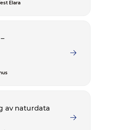
est Elara
 –
inus
ng av naturdata