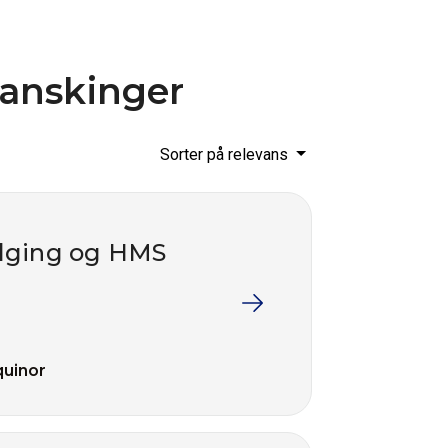
ranskinger
Sorter på relevans
følging og HMS
quinor