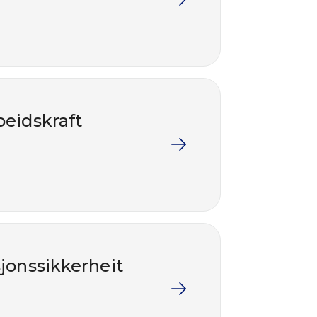
beidskraft
sjonssikkerheit