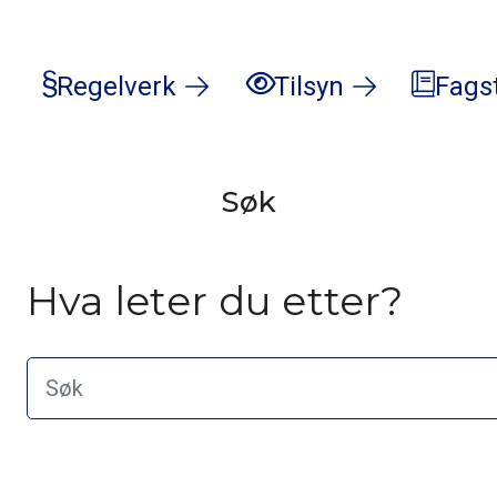
Regelverk
Tilsyn
Fags
Søk
Hva leter du etter?