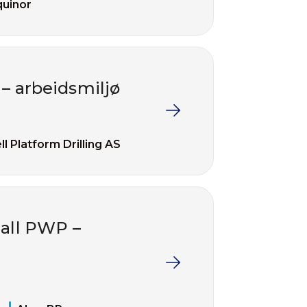
quinor
 – arbeidsmiljø
ll Platform Drilling AS
hall PWP –