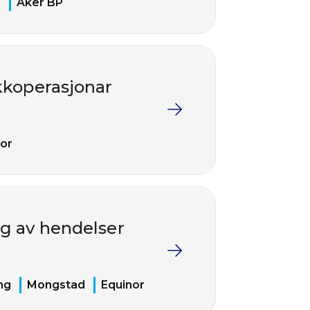
H
Aker BP
ekkoperasjonar
or
g av hendelser
ng
Mongstad
Equinor