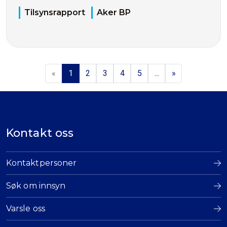
Tilsynsrapport
Aker BP
«
1
2
3
4
5
...
»
Kontakt oss
Kontaktpersoner
Søk om innsyn
Varsle oss