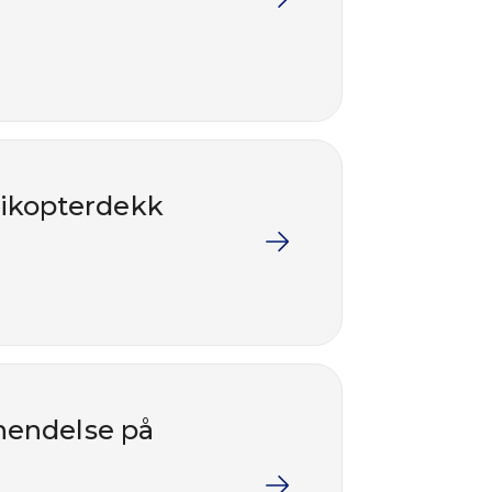
elikopterdekk
 hendelse på