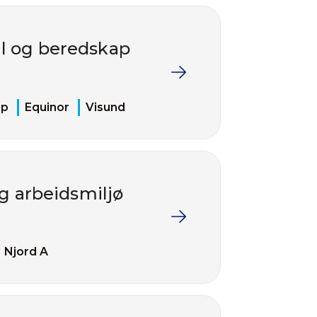
ll og beredskap
ap
Equinor
Visund
og arbeidsmiljø
Njord A