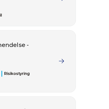
il
hendelse -
Risikostyring