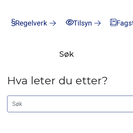
Regelverk
Tilsyn
Fags
Søk
Hva leter du etter?