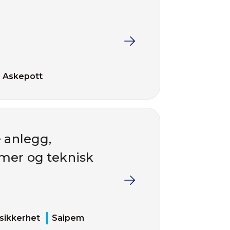
Askepott
e anlegg,
mer og teknisk
sikkerhet
Saipem