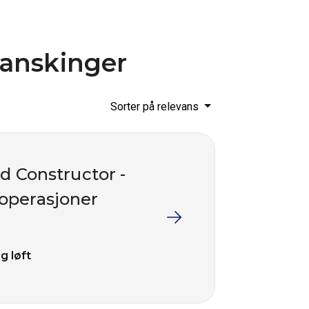
ranskinger
Sorter på relevans
nd Constructor -
teoperasjoner
g løft