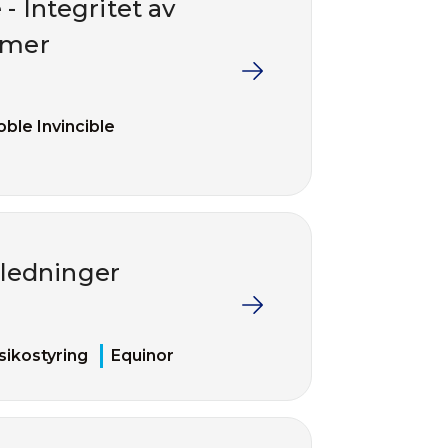
 - Integritet av
emer
ble Invincible
rledninger
sikostyring
Equinor