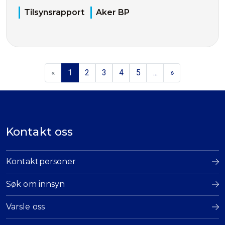
Tilsynsrapport
Aker BP
«
1
2
3
4
5
...
»
Kontakt oss
Kontaktpersoner
Søk om innsyn
Varsle oss