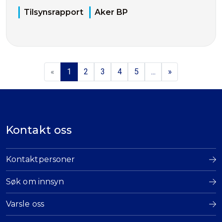
Tilsynsrapport
Aker BP
«
1
2
3
4
5
...
»
Kontakt oss
Kontaktpersoner
Søk om innsyn
Varsle oss