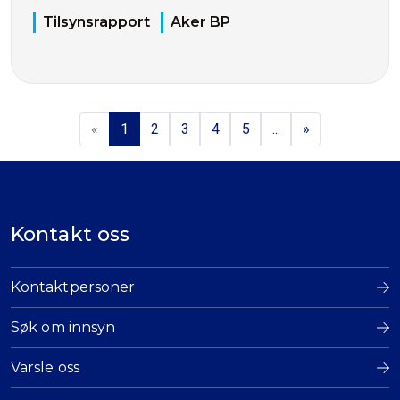
Tilsynsrapport
Aker BP
«
1
2
3
4
5
...
»
Kontakt oss
Kontaktpersoner
Søk om innsyn
Varsle oss