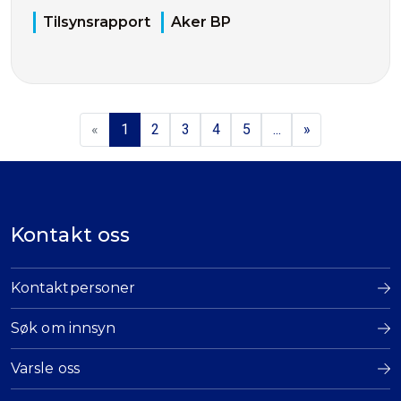
Tilsynsrapport
Aker BP
«
1
2
3
4
5
...
»
Kontakt oss
Kontaktpersoner
Søk om innsyn
Varsle oss