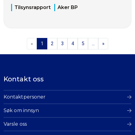
Tilsynsrapport
Aker BP
«
1
2
3
4
5
...
»
Kontakt oss
Kontaktpersoner
Søk om innsyn
Varsle oss