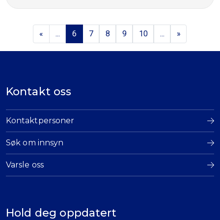
«
...
6
7
8
9
10
...
»
Kontakt oss
Kontaktpersoner
Søk om innsyn
Varsle oss
Hold deg oppdatert