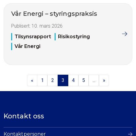
Vår Energi – styringspraksis
Publisert:
10. mars 2026
Tilsynsrapport
Risikostyring
Vår Energi
«
1
2
3
4
5
...
»
Kontakt oss
Kontaktpersoner