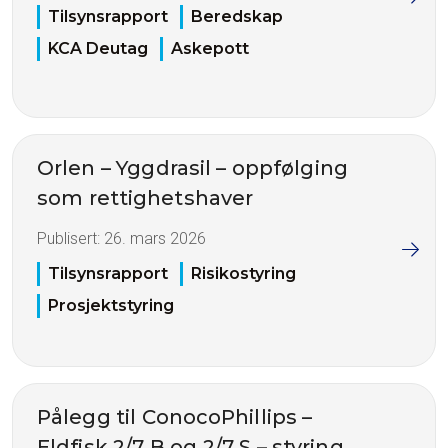
Tilsynsrapport
Beredskap
KCA Deutag
Askepott
Orlen – Yggdrasil – oppfølging
som rettighetshaver
Publisert:
26. mars 2026
Tilsynsrapport
Risikostyring
Prosjektstyring
Pålegg til ConocoPhillips –
Eldfisk 2/7 B og 2/7 S – styring