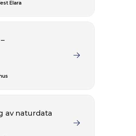
est Elara
 –
inus
ng av naturdata