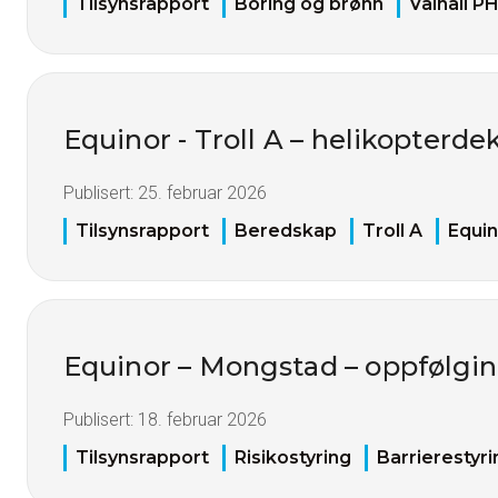
Tilsynsrapport
Boring og brønn
Valhall P
Equinor - Troll A – helikopterd
Publisert:
25. februar 2026
Tilsynsrapport
Beredskap
Troll A
Equin
Equinor – Mongstad – oppfølgin
Publisert:
18. februar 2026
Tilsynsrapport
Risikostyring
Barrierestyri