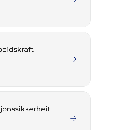
beidskraft
sjonssikkerheit