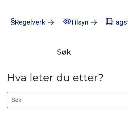
Regelverk
Tilsyn
Fags
Søk
Hva leter du etter?