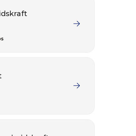
idskraft
ps
t