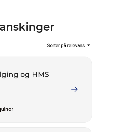
ranskinger
Sorter på relevans
følging og HMS
quinor