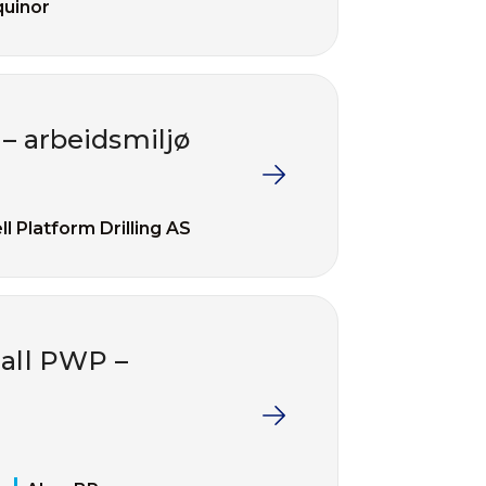
quinor
 – arbeidsmiljø
ll Platform Drilling AS
hall PWP –