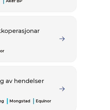
H
Aker BP
ekkoperasjonar
or
g av hendelser
ng
Mongstad
Equinor