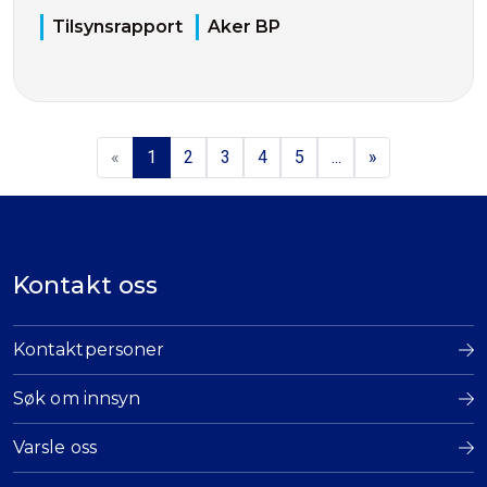
Tilsynsrapport
Aker BP
«
1
2
3
4
5
...
»
Kontakt oss
Kontaktpersoner
Søk om innsyn
Varsle oss