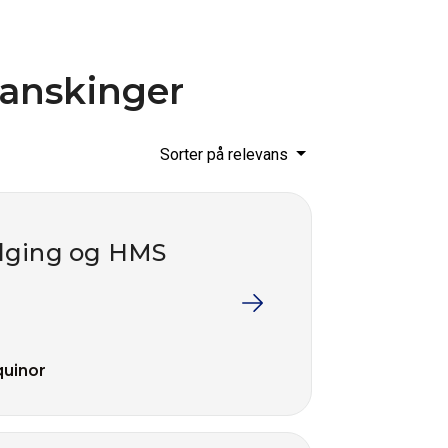
ranskinger
Sorter på relevans
følging og HMS
quinor