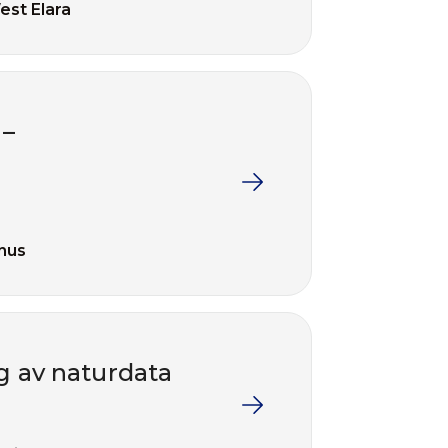
est Elara
 –
inus
ng av naturdata