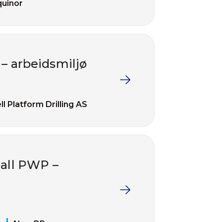
quinor
 – arbeidsmiljø
ll Platform Drilling AS
hall PWP –