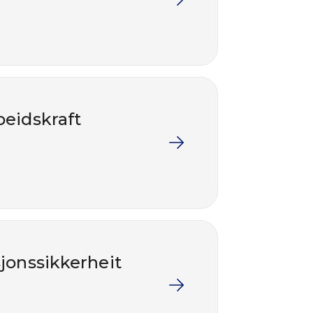
beidskraft
sjonssikkerheit