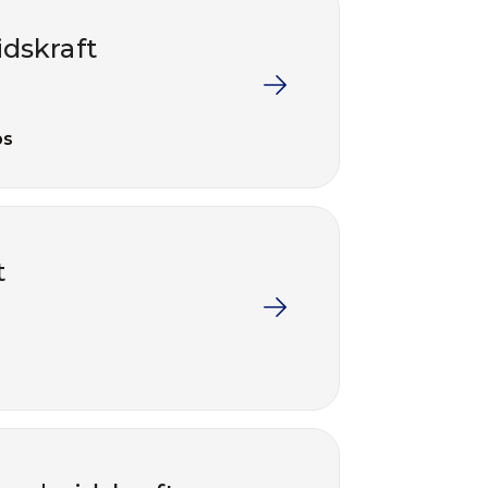
idskraft
ps
t