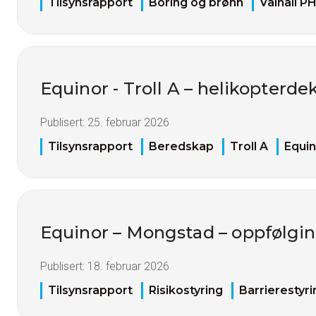
Tilsynsrapport
Boring og brønn
Valhall P
Equinor - Troll A – helikopterd
Publisert:
25. februar 2026
Tilsynsrapport
Beredskap
Troll A
Equin
Equinor – Mongstad – oppfølgin
Publisert:
18. februar 2026
Tilsynsrapport
Risikostyring
Barrierestyri