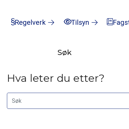
Regelverk
Tilsyn
Fags
Søk
Hva leter du etter?