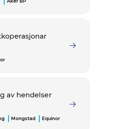
H
Aker BP
ekkoperasjonar
or
g av hendelser
ng
Mongstad
Equinor