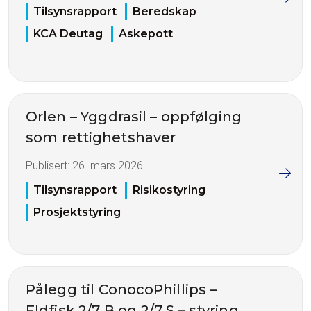
Tilsynsrapport
Beredskap
KCA Deutag
Askepott
Orlen – Yggdrasil – oppfølging
som rettighetshaver
Publisert:
26. mars 2026
Tilsynsrapport
Risikostyring
Prosjektstyring
Pålegg til ConocoPhillips –
Eldfisk 2/7 B og 2/7 S – styring