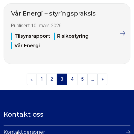
Vår Energi – styringspraksis
Publisert:
10. mars 2026
Tilsynsrapport
Risikostyring
Vår Energi
«
1
2
3
4
5
...
»
Kontakt oss
Kontaktpersoner