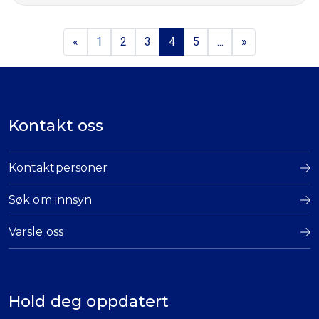
«
1
2
3
4
5
...
»
Kontakt oss
Kontaktpersoner
Søk om innsyn
Varsle oss
Hold deg oppdatert