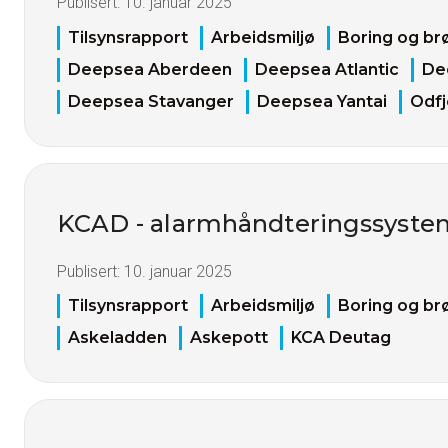
Publisert:
10. januar 2025
Tilsynsrapport
Arbeidsmiljø
Boring og br
Deepsea Aberdeen
Deepsea Atlantic
De
Deepsea Stavanger
Deepsea Yantai
Odfje
KCAD - alarmhåndteringssystem
Publisert:
10. januar 2025
Tilsynsrapport
Arbeidsmiljø
Boring og br
Askeladden
Askepott
KCA Deutag