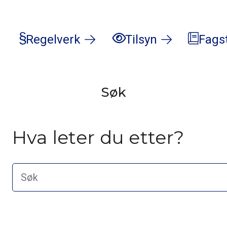
Regelverk
Tilsyn
Fags
Søk
Hva leter du etter?