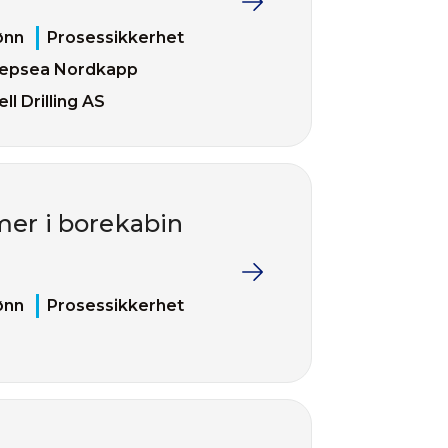
ønn
Prosessikkerhet
epsea Nordkapp
ll Drilling AS
er i borekabin
ønn
Prosessikkerhet