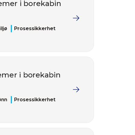
emer i borekabin
ljø
Prosessikkerhet
emer i borekabin
ønn
Prosessikkerhet