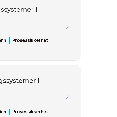
gssystemer i
ønn
Prosessikkerhet
gssystemer i
ønn
Prosessikkerhet