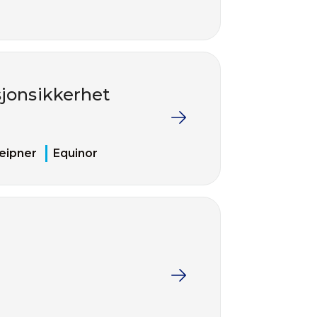
sjonsikkerhet
leipner
Equinor
g