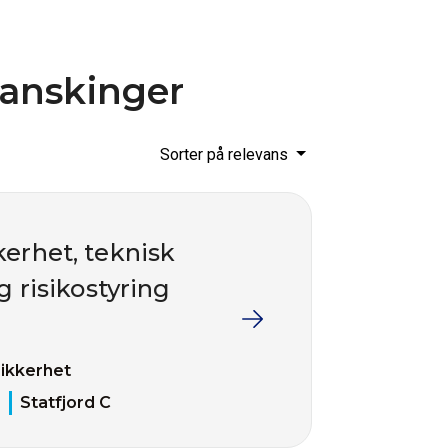
ranskinger
Sorter på relevans
kerhet, teknisk
g risikostyring
sikkerhet
Statfjord C