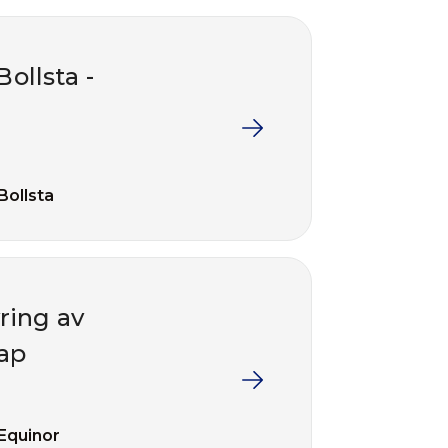
Bollsta -
Bollsta
ring av
ap
Equinor