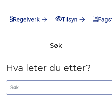
Regelverk
Tilsyn
Fags
Søk
Hva leter du etter?