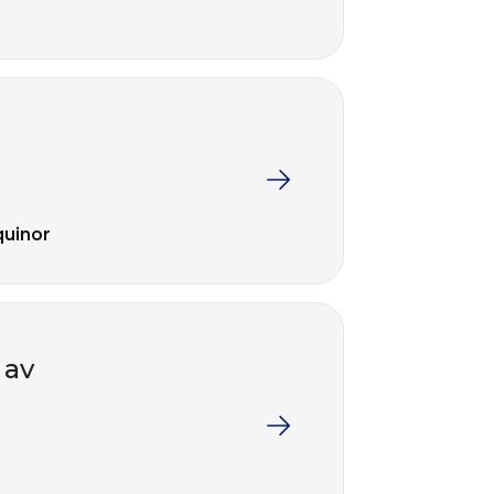
quinor
 av