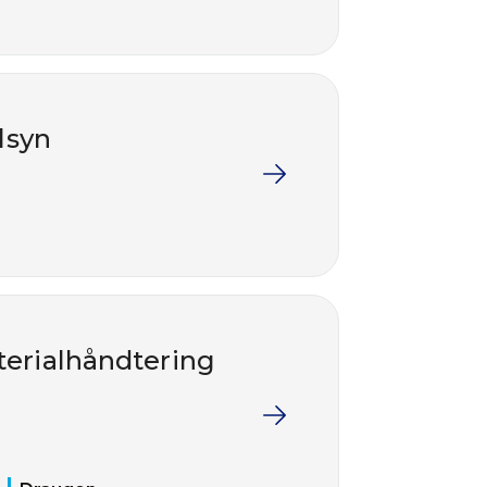
lsyn
terialhåndtering