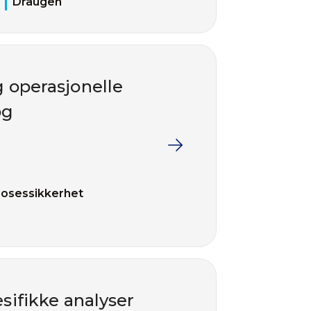
Draugen
g operasjonelle
og
rosessikkerhet
sifikke analyser