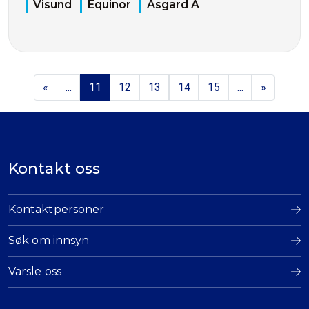
Visund
Equinor
Åsgard A
«
...
11
12
13
14
15
...
»
Kontakt oss
Kontaktpersoner
Søk om innsyn
Varsle oss